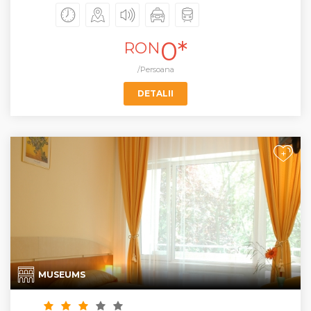
0*
RON
/Persoana
DETALII
+
MUSEUMS