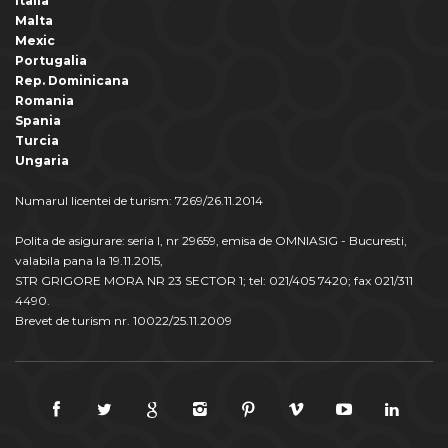
Italia
Malta
Mexic
Portugalia
Rep. Dominicana
Romania
Spania
Turcia
Ungaria
Numarul licentei de turism: 7269/26.11.2014
Polita de asigurare: seria I, nr 29659, emisa de OMNIASIG - Bucuresti,
valabila pana la 19.11.2015,
STR GRIGORE MORA NR 23 SECTOR 1; tel: 021/405 7420; fax 021/311
4490.
Brevet de turism nr. 10022/25.11.2009