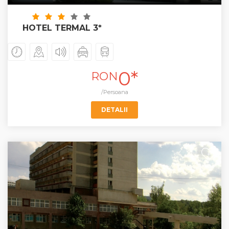
HOTEL TERMAL 3*
0*
RON
/Persoana
DETALII
+