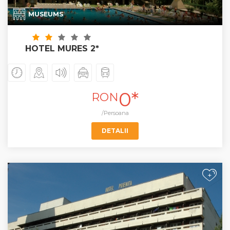
MUSEUMS
HOTEL MURES 2*
0*
RON
/Persoana
DETALII
+