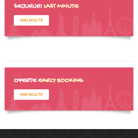
SEJURURI
LAST MINUTE
MAI MULTE
OFERTE
EARLY BOOKING
MAI MULTE