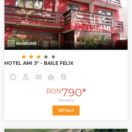
MUSEUMS
HOTEL AMI 3* - BAILE FELIX
790*
RON
/Persoana
DETALII