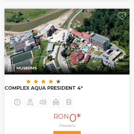
+
MUSEUMS
COMPLEX AQUA PRESIDENT 4*
0*
RON
/Persoana