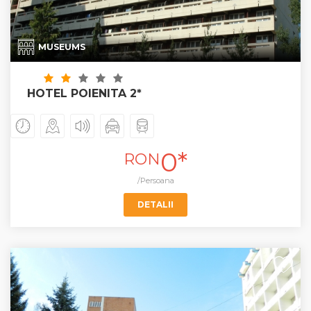
MUSEUMS
HOTEL POIENITA 2*
0*
RON
/Persoana
DETALII
+