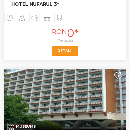
HOTEL NUFARUL 3*
0*
RON
/Persoana
DETALII
+
MUSEUMS