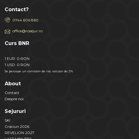
Contact?
0744 606 860
office@rosejur.ro
Curs BNR
1 EUR: 0 RON
1 USD: 0 RON
Se percepe un comision de risc valutar de 2%
About
Contact
Despre noi
Sejururi
SKI
Craciun 2026
REVELION 2027
LAST MINUTES