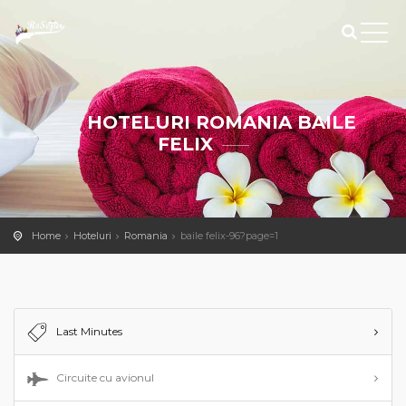
HOTELURI ROMANIA BAILE
FELIX
Home
Hoteluri
Romania
baile felix-96?page=1
Last Minutes
Circuite cu avionul