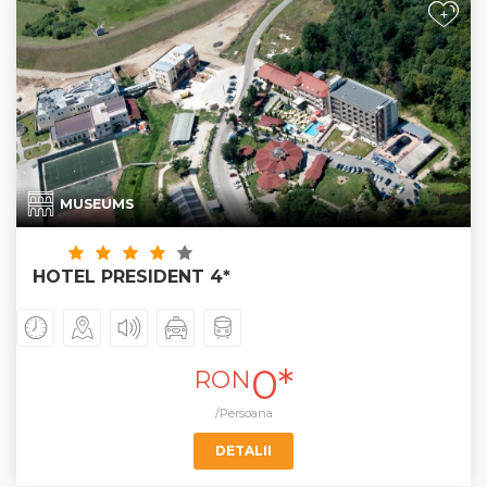
+
MUSEUMS
HOTEL PRESIDENT 4*
0*
RON
/Persoana
DETALII