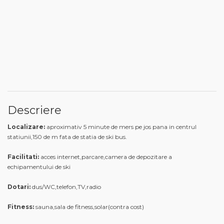
Descriere
Localizare:
aproximativ 5 minute de mers pe jos pana in centrul
statiunii,150 de m fata de statia de ski bus.
Facilitati:
acces
internet,parcare,camera de depozitare a
echipamentului de ski
Dotari:
dus/WC,telefon,TV,radio
Fitness:
sauna,sala de fitness,solar(contra cost)